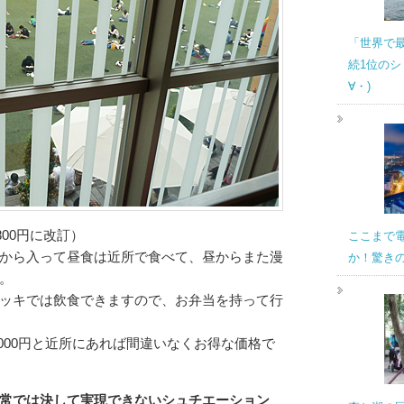
「世界で
続1位のシ
∀・)
800円に改訂）
ここまで
から入って昼食は近所で食べて、昼からまた漫
か！驚き
。
ッキでは飲食できますので、お弁当を持って行
000円と近所にあれば間違いなくお得な価格で
常では決して実現できないシュチエーション