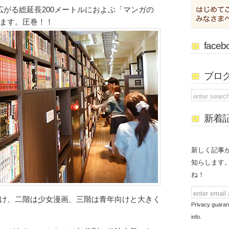
広がる総延長200メートルにおよぶ「マンガの
ます。圧巻！！
face
ブロ
新着
新しく記事
知らします
ね！
け、二階は少女漫画、三階は青年向けと大きく
Privacy guaran
info.