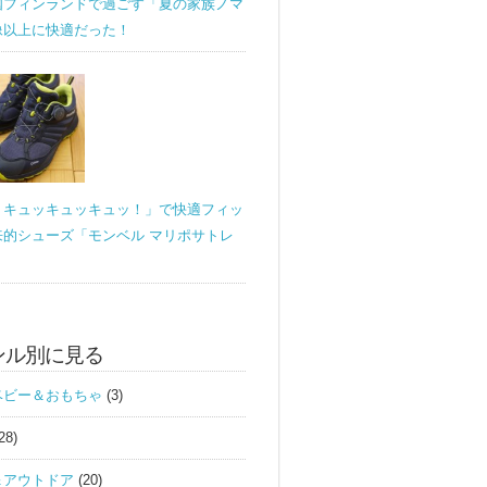
国フィンランドで過ごす「夏の家族ノマ
像以上に快適だった！
！キュッキュッキュッ！」で快適フィッ
来的シューズ「モンベル マリポサトレ
ンル別に見る
ベビー＆おもちゃ
(3)
28)
＆アウトドア
(20)