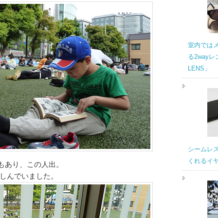
室内では
る2wayレ
LENS」
シームレ
くれるイヤホ
もあり、この人出。
しんでいました。