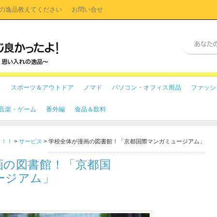
の逸品教えてください
お問い合せ
ス
スポーツ＆アウトドア
ノマド
パソコン・オフィス用品
ファッシ
・音楽・ゲーム
番外編
食品＆飲料
よ！！
>
サービス
>
学校全体が漫画の図書館！「京都国際マンガミュージアム」
画の図書館！「京都国
ージアム」