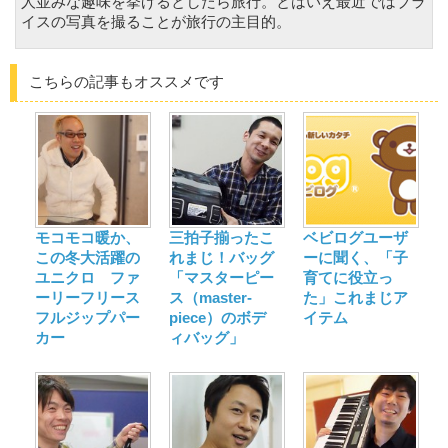
人並みな趣味を挙げるとしたら旅行。とはいえ最近ではブラ
イスの写真を撮ることが旅行の主目的。
こちらの記事もオススメです
モコモコ暖か、
三拍子揃ったこ
ベビログユーザ
この冬大活躍の
れまじ！バッグ
ーに聞く、「子
ユニクロ ファ
「マスターピー
育てに役立っ
ーリーフリース
ス（master-
た」これまじア
フルジップパー
piece）のボデ
イテム
カー
ィバッグ」