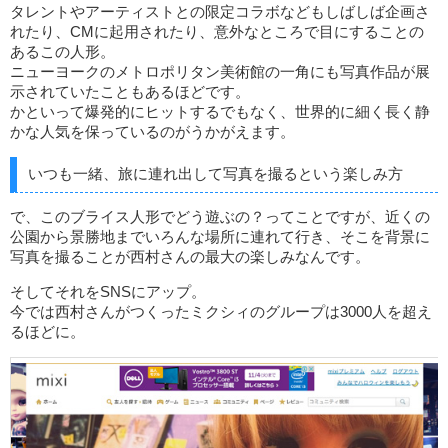
タレントやアーティストとの限定コラボなどもしばしば企画さ
れたり、CMに起用されたり、意外なところで目にすることの
あるこの人形。
ニューヨークのメトロポリタン美術館の一角にも写真作品が展
示されていたこともあるほどです。
かといって爆発的にヒットするでもなく、世界的に細く長く静
かな人気を保っているのがうかがえます。
いつも一緒、旅に連れ出して写真を撮るという楽しみ方
で、このブライス人形でどう遊ぶの？ってことですが、近くの
公園から景勝地までいろんな場所に連れて行き、そこを背景に
写真を撮ることが西村さんの最大の楽しみなんです。
そしてそれをSNSにアップ。
今では西村さんがつくったミクシィのグループは3000人を超え
るほどに。