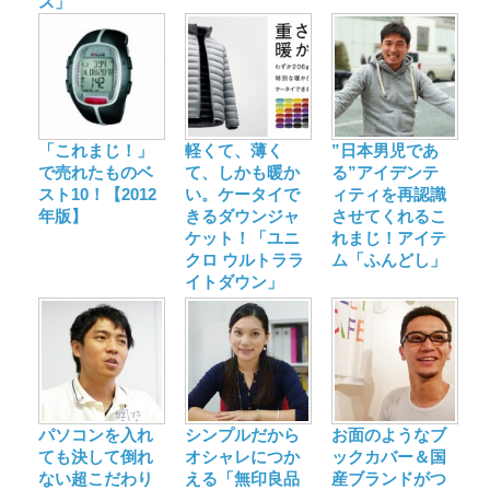
ス」
「これまじ！」
軽くて、薄く
”日本男児であ
で売れたものベ
て、しかも暖か
る”アイデンテ
スト10！【2012
い。ケータイで
ィティを再認識
年版】
きるダウンジャ
させてくれるこ
ケット！「ユニ
れまじ！アイテ
クロ ウルトララ
ム「ふんどし」
イトダウン」
パソコンを入れ
シンプルだから
お面のようなブ
ても決して倒れ
オシャレにつか
ックカバー＆国
ない超こだわり
える「無印良品
産ブランドがつ