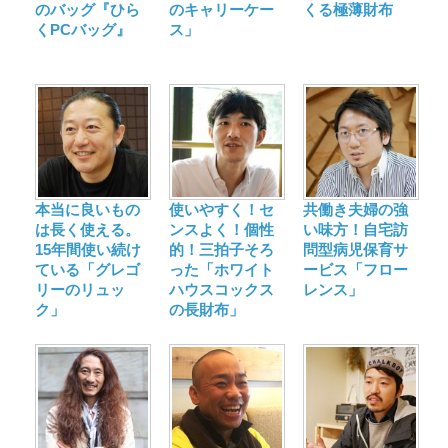
のバッグ『ひら
のキャリーケー
くる極薄財布
くPCバッグ』
ス」
本当に良いもの
使いやすく！セ
共働き夫婦の強
は長く使える。
ンスよく！個性
い味方！自宅訪
15年間使い続け
的！三拍子そろ
問型病児保育サ
ている「グレゴ
った「ホワイト
ービス「フロー
リーのリュッ
ハウスコックス
レンス」
ク」
の長財布」