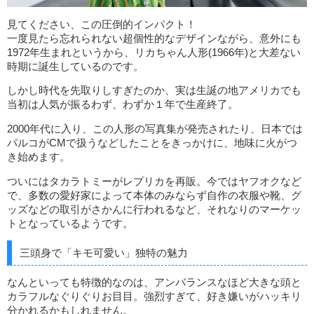
見てください、この圧倒的インパクト！
一度見たら忘れられない超個性的なデザインながら、意外にも
1972年生まれというから、リカちゃん人形(1966年)と大差ない
時期に誕生しているのです。
しかし時代を先取りしすぎたのか、実は生誕の地アメリカでも
当初は人気が振るわず、わずか１年で生産終了。
2000年代に入り、この人形の写真集が発売されたり、日本では
パルコがCMで扱うなどしたことをきっかけに、地味に火がつ
き始めます。
ついにはタカラトミーがレプリカを再販。今ではヤフオクなど
で、多数の愛好家によって本体のみならず自作の衣服や靴、グ
ッズなどの取引がさかんに行われるなど、それなりのマーケッ
トとなっているようです。
三頭身で「キモ可愛い」独特の魅力
なんといっても特徴的なのは、アンバランスなほど大きな頭と
カラフルなぐりぐりお目目。強烈すぎて、好き嫌いがハッキリ
分かれるかもしれません。