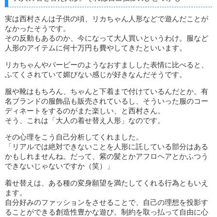
実は西村さんは子供の頃、リカちゃん人形などで遊んだことが
なかったそうです。
その反動もあるのか、今になって大人買いというわけ。服など
人形のアイテムに何十万円も費やしてきたといいます。
リカちゃんやバービーのようなおすましした表情に比べると、
ふてくされていて媚びない感じが好きなんだそうです。
服や靴はもちろん、ちゃんと下着まで付けているんだとか。有
名ブランドの服飾品も販売されているし、そういった服のコー
ディネートをするのがまた楽しい、と西村さん。
そう、これは「大人の着せ替え人形」なのです。
その心理をこう自己分析してくれました。
「リアルでは絶対できないことを人形に託している部分はある
かもしれませんね。だって、紫の髪とかアフロヘアとかふつう
できないじゃないですか（笑）」
着せ替えは、ある種の変身願望を満たしてくれる行為ともいえ
ます。
自分好みのファッションをさせることで、自己の理想を投影す
ることができる創造性豊かな遊び。制約を取っ払って自由に心