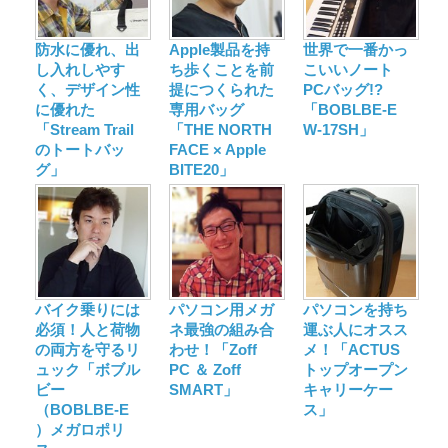
防水に優れ、出
Apple製品を持
世界で一番かっ
し入れしやす
ち歩くことを前
こいいノート
く、デザイン性
提につくられた
PCバッグ!?
に優れた
専用バッグ
「BOBLBE-E
「Stream Trail
「THE NORTH
W-17SH」
のトートバッ
FACE × Apple
グ」
BITE20」
バイク乗りには
パソコン用メガ
パソコンを持ち
必須！人と荷物
ネ最強の組み合
運ぶ人にオスス
の両方を守るリ
わせ！「Zoff
メ！「ACTUS
ュック「ボブル
PC ＆ Zoff
トップオープン
ビー
SMART」
キャリーケー
（BOBLBE-E
ス」
）メガロポリ