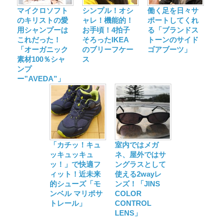
マイクロソフト
シンプル！オシ
働く足を日々サ
のキリストの愛
ャレ！機能的！
ポートしてくれ
用シャンプーは
お手頃！4拍子
る「ブランドス
これだった！
そろったIKEA
トーンのサイド
「オーガニック
のブリーフケー
ゴアブーツ」
素材100％シャ
ス
ンプ
ー”AVEDA”」
「カチッ！キュ
室内ではメガ
ッキュッキュ
ネ、屋外ではサ
ッ！」で快適フ
ングラスとして
ィット！近未来
使える2wayレ
的シューズ「モ
ンズ！「JINS
ンベル マリポサ
COLOR
トレール」
CONTROL
LENS」