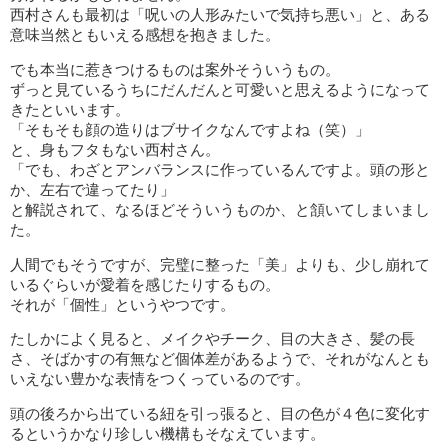
西村さんも最初は「呪いの人形みたいで気持ち悪い」と、ある
意味当然ともいえる感想を抱きました。
でも本当に惹きつけるものは案外そういうもの。
ずっと見ているうちにだんだんと可愛いと思えるようになって
きたといいます。
「そもそも顔の造りはブサイクなんですよね（笑）」
と、身もフタもない西村さん。
「でも、わざとアンバランスに作っているんですよ。頭の形と
か、左右で違ってたり」
と解説されて、なるほどそういうものか、と頷いてしまいまし
た。
人間でもそうですが、完璧に整った「美」よりも、少し崩れて
いるぐらいが愛着を感じたりするもの。
それが「個性」というやつです。
たしかによく見ると、メイクやチーク、目の大きさ、髪の長
さ、そばかすの有無など個体差があるようで、それがなんとも
いえない豊かな表情をつくっているのです。
頭の後ろから出ている紐を引っ張ると、目の色が４色に変化す
るというかなり珍しい機構もそなえています。