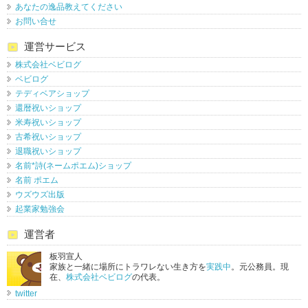
あなたの逸品教えてください
お問い合せ
運営サービス
株式会社ベビログ
ベビログ
テディベアショップ
還暦祝いショップ
米寿祝いショップ
古希祝いショップ
退職祝いショップ
名前*詩(ネームポエム)ショップ
名前 ポエム
ウズウズ出版
起業家勉強会
運営者
板羽宣人
家族と一緒に場所にトラワレない生き方を
実践中
。元公務員。現
在、
株式会社ベビログ
の代表。
twitter