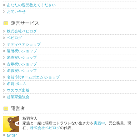
あなたの逸品教えてください
お問い合せ
運営サービス
株式会社ベビログ
ベビログ
テディベアショップ
還暦祝いショップ
米寿祝いショップ
古希祝いショップ
退職祝いショップ
名前*詩(ネームポエム)ショップ
名前 ポエム
ウズウズ出版
起業家勉強会
運営者
板羽宣人
家族と一緒に場所にトラワレない生き方を
実践中
。元公務員。現
在、
株式会社ベビログ
の代表。
twitter