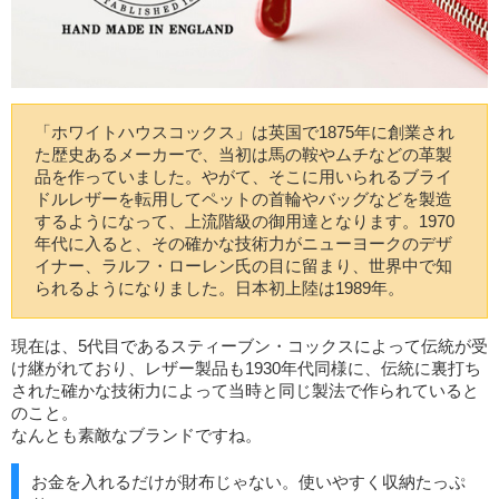
「ホワイトハウスコックス」は英国で1875年に創業され
た歴史あるメーカーで、当初は馬の鞍やムチなどの革製
品を作っていました。やがて、そこに用いられるブライ
ドルレザーを転用してペットの首輪やバッグなどを製造
するようになって、上流階級の御用達となります。1970
年代に入ると、その確かな技術力がニューヨークのデザ
イナー、ラルフ・ローレン氏の目に留まり、世界中で知
られるようになりました。日本初上陸は1989年。
現在は、5代目であるスティーブン・コックスによって伝統が受
け継がれており、レザー製品も1930年代同様に、伝統に裏打ち
された確かな技術力によって当時と同じ製法で作られていると
のこと。
なんとも素敵なブランドですね。
お金を入れるだけが財布じゃない。使いやすく収納たっぷ