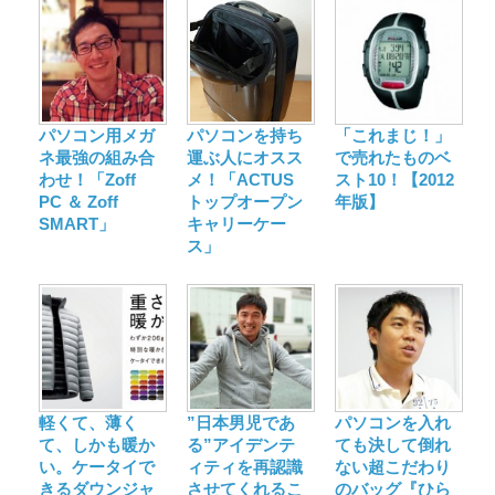
パソコン用メガ
パソコンを持ち
「これまじ！」
ネ最強の組み合
運ぶ人にオスス
で売れたものベ
わせ！「Zoff
メ！「ACTUS
スト10！【2012
PC ＆ Zoff
トップオープン
年版】
SMART」
キャリーケー
ス」
軽くて、薄く
”日本男児であ
パソコンを入れ
て、しかも暖か
る”アイデンテ
ても決して倒れ
い。ケータイで
ィティを再認識
ない超こだわり
きるダウンジャ
させてくれるこ
のバッグ『ひら