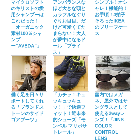
マイクロソフト
アンバランスな
シンプル！オシ
のキリストの愛
ほど大きな頭と
ャレ！機能的！
用シャンプーは
カラフルなぐり
お手頃！4拍子
これだった！
ぐりお目目。だ
そろったIKEA
「オーガニック
けど可愛くてた
のブリーフケー
素材100％シャ
まらない！大人
ス
ンプ
が夢中になるド
ー”AVEDA”」
ール「ブライ
ス」
働く足を日々サ
「カチッ！キュ
室内ではメガ
ポートしてくれ
ッキュッキュ
ネ、屋外ではサ
る「ブランドス
ッ！」で快適フ
ングラスとして
トーンのサイド
ィット！近未来
使える2wayレ
ゴアブーツ」
的シューズ「モ
ンズ！「JINS
ンベル マリポサ
COLOR
トレール」
CONTROL
LENS」