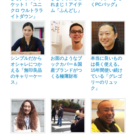
ケット！「ユニ
れまじ！アイテ
くPCバッグ』
クロ ウルトララ
ム「ふんどし」
イトダウン」
シンプルだから
お面のようなブ
本当に良いもの
オシャレにつか
ックカバー＆国
は長く使える。
える「無印良品
産ブランドがつ
15年間使い続け
のキャリーケー
くる極薄財布
ている「グレゴ
ス」
リーのリュッ
ク」