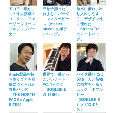
モコモコ暖か、
三拍子揃ったこ
防水に優れ、出
この冬大活躍の
れまじ！バッグ
し入れしやす
ユニクロ ファ
「マスターピー
く、デザイン性
ーリーフリース
ス（master-
に優れた
フルジップパー
piece）のボデ
「Stream Trail
カー
ィバッグ」
のトートバッ
グ」
Apple製品を持
世界で一番かっ
バイク乗りには
ち歩くことを前
こいいノート
必須！人と荷物
提につくられた
PCバッグ!?
の両方を守るリ
専用バッグ
「BOBLBE-E
ュック「ボブル
「THE NORTH
W-17SH」
ビー
FACE × Apple
（BOBLBE-E
BITE20」
）メガロポリ
ス」