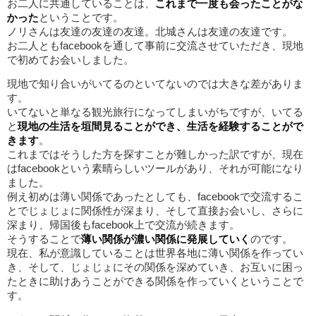
お二人に共通していることは、
これまで一度も会ったことがな
かった
ということです。
ノリさんは友達の友達の友達。北城さんは友達の友達です。
お二人ともfacebookを通して事前に交流させていただき、現地
で初めてお会いしました。
現地で知り合いがいてるのといてないのでは大きな差がありま
す。
いてないと単なる観光旅行になってしまいがちですが、いてる
と
現地の生活を垣間見ることができ、生活を経験することがで
きます
。
これまではそうした方を探すことが難しかった訳ですが、現在
はfacebookという素晴らしいツールがあり、それが可能になり
ました。
例え初めは薄い関係であったとしても、facebookで交流するこ
とでじょじょに関係性が深まり、そして直接お会いし、さらに
深まり、帰国後もfacebook上で交流が続きます。
そうすることで
薄い関係が濃い関係に発展していく
のです。
現在、私が意識していることは世界各地に薄い関係を作ってい
き、そして、じょじょにその関係を深めていき、お互いに困っ
たときに助けあうことができる関係を作っていくということで
す。