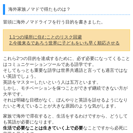
海外家族ノマドで得たものは？
冒頭に海外ノマドライフを行う目的を書きました。
1.1つの場所に住むことのリスク回避
2.今後来るであろう世界に子どもをいち早く順応させる
これら2つの目的を達成するために、必ず必要になってくること
はコミュニケーションツールである語学です。
そしてもっとも重要な語学は世界共通語と言っても過言ではな
い英語でしょう。
英語をマスターしたいという人は五万といます。
しかし、モチベーションを保つことができず継続できない方が
大半です。
それは明確な目標がなく、ぼんやりと英語を話せるようになり
たいと考えていることが大きな原因のような気がします。
家族で海外で滞在すると、生活をするわけですから、どうして
も英語が必要になります。
生活で必要なことは生きていく上で必要
なことですから必死に