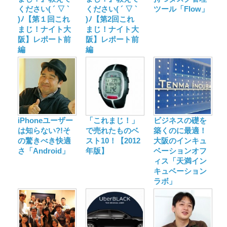
ください( ´ ▽ `
ください( ´ ▽ `
ツール「Flow」
)ﾉ【第１回これ
)ﾉ【第2回これ
まじ！ナイト大
まじ！ナイト大
阪】レポート前
阪】レポート前
編
編
iPhoneユーザー
「これまじ！」
ビジネスの礎を
は知らない?!そ
で売れたものベ
築くのに最適！
の驚きべき快適
スト10！【2012
大阪のインキュ
さ「Android」
年版】
ベーションオフ
ィス「天満イン
キュベーション
ラボ」