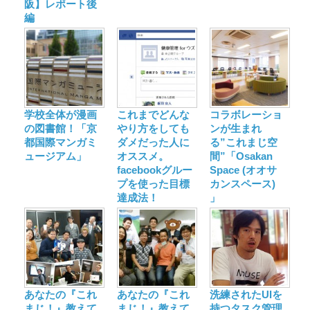
阪】レポート後
編
学校全体が漫画
これまでどんな
コラボレーショ
の図書館！「京
やり方をしても
ンが生まれ
都国際マンガミ
ダメだった人に
る”これまじ空
ュージアム」
オススメ。
間”「Osakan
facebookグルー
Space (オオサ
プを使った目標
カンスペース)
達成法！
」
あなたの『これ
あなたの『これ
洗練されたUIを
まじ！』教えて
まじ！』教えて
持つタスク管理