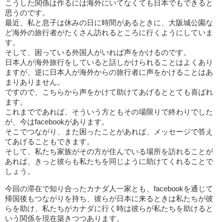
こうした関係は作るには海外にいてなくても日本でもできると
思うのです。
最近、私と息子は休みの日に時間があるときに、大阪城公園な
ど海外の旅行者がたくさん訪れるところに行くようにしていま
す。
そして、困っている外国人がいれば声をかけるのです。
日本人が海外旅行をしていると話しかけられることはよくあり
ますが、逆に日本人が海外からの旅行者に声をかけることはあ
まりありません。
ですので、こちらから声をかけて助けてあげるととても喜ばれ
ます。
これまでであれば、そういう方ともその場限りで終わりでした
が、今はfacebookがあります。
そこでつながり、また困ったことがあれば、メッセージで答え
てあげることもできます。
そして、私たち家族がその方が住んでいる場所を訪れることが
あれば、きっと彼らも私たちを同じように助けてくれることで
しょう。
今回の滞在で知り合ったカナダ人一家とも、facebookを通じて
帰国後もつながりを持ち、彼らが日本に来るときは私たちが彼
らを助け、私たちがカナダに行く時は彼らが私たちを助けると
いう関係を現在築きつつあります。