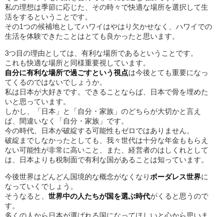
私の理想は季節に応じた、その時々で快適な場所を選択して生
活をするということです。
その1つの候補地としてハワイはやはり欠かせなく、ハワイでの
生活を体験できたことはとても良かったと思います。
3つ目の理由としては、有利な場所であるということです。
これも快適な場所と同様重要視しています。
自分に有利な場所で過ごすという視点
は今後とても重要になっ
てくるのではないでしょうか。
私は日本が大好きです。できることならば、日本で骨を埋めた
いと思っています。
しかし、「日本」と「自分・家族」のどちらが大切かと言え
ば、間違いなく「自分・家族」です。
今の時代、日本が破綻する可能性もゼロではありません。
破綻までしなかったとしても、我々世代は十分な年金ももらえ
ない可能性が非常に高いこと、また、経営者のはしくれとして
は、日本よりも税制面で有利な国があることは知っています。
今後世界はどんどん国境的な概念がなくなり
ボーダレス世界
に
なっていくでしょう。
そうなると、
世界中の人たちが国を選ぶ時代
がくると思うので
す。
多くの人から日本が選ばれる国になってほしいと心から思いま