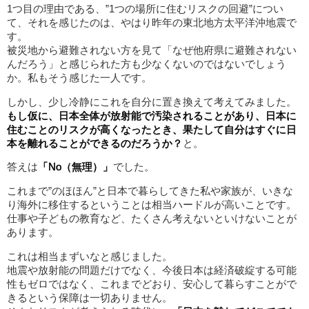
1つ目の理由である、”1つの場所に住むリスクの回避”につい
て、それを感じたのは、やはり昨年の東北地方太平洋沖地震で
す。
被災地から避難されない方を見て「なぜ他府県に避難されない
んだろう」と感じられた方も少なくないのではないでしょう
か。私もそう感じた一人です。
しかし、少し冷静にこれを自分に置き換えて考えてみました。
もし仮に、日本全体が放射能で汚染されることがあり、日本に
住むことのリスクが高くなったとき、果たして自分はすぐに日
本を離れることができるのだろうか？
と。
答えは
「No（無理）」
でした。
これまで”のほほん”と日本で暮らしてきた私や家族が、いきな
り海外に移住するということは相当ハードルが高いことです。
仕事や子どもの教育など、たくさん考えないといけないことが
あります。
これは相当まずいなと感じました。
地震や放射能の問題だけでなく、今後日本は経済破綻する可能
性もゼロではなく、これまでどおり、安心して暮らすことがで
きるという保障は一切ありません。