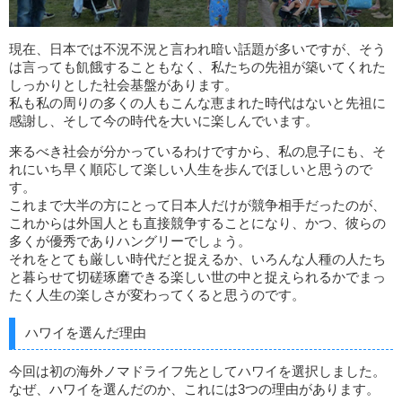
現在、日本では不況不況と言われ暗い話題が多いですが、そう
は言っても飢餓することもなく、私たちの先祖が築いてくれた
しっかりとした社会基盤があります。
私も私の周りの多くの人もこんな恵まれた時代はないと先祖に
感謝し、そして今の時代を大いに楽しんでいます。
来るべき社会が分かっているわけですから、私の息子にも、そ
れにいち早く順応して楽しい人生を歩んでほしいと思うので
す。
これまで大半の方にとって日本人だけが競争相手だったのが、
これからは外国人とも直接競争することになり、かつ、彼らの
多くが優秀でありハングリーでしょう。
それをとても厳しい時代だと捉えるか、いろんな人種の人たち
と暮らせて切磋琢磨できる楽しい世の中と捉えられるかでまっ
たく人生の楽しさが変わってくると思うのです。
ハワイを選んだ理由
今回は初の海外ノマドライフ先としてハワイを選択しました。
なぜ、ハワイを選んだのか、これには3つの理由があります。