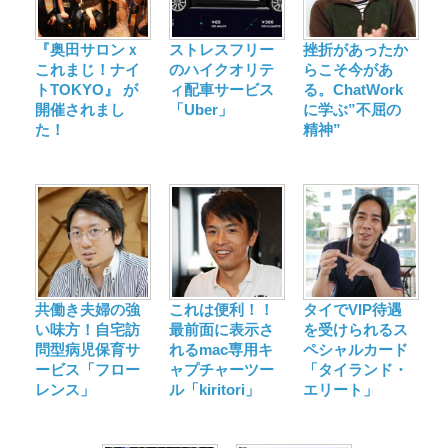
『奥田サロンｘ
ストレスフリー
挫折があったか
これまじ！ナイ
のハイクオリテ
らこそ今があ
トTOKYO』 が
ィ配車サービス
る。ChatWork
開催されまし
「Uber」
に学ぶ”不屈の
た！
精神”
共働き夫婦の強
これは便利！！
タイでVIP待遇
い味方！自宅訪
最前面に表示さ
を受けられるス
問型病児保育サ
れるmac専用キ
ペシャルカード
ービス「フロー
ャプチャーツー
「タイランド・
レンス」
ル「kiritori」
エリート」