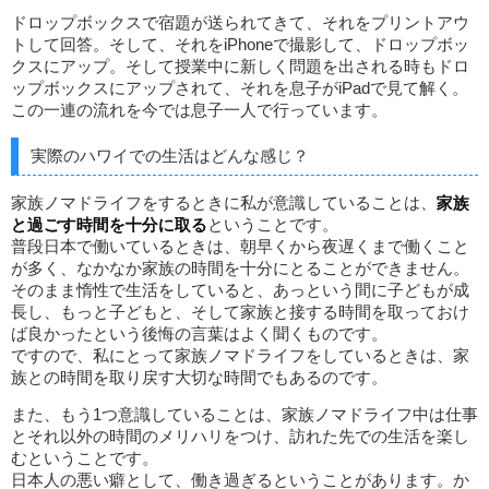
ドロップボックスで宿題が送られてきて、それをプリントアウ
トして回答。そして、それをiPhoneで撮影して、ドロップボッ
クスにアップ。そして授業中に新しく問題を出される時もドロ
ップボックスにアップされて、それを息子がiPadで見て解く。
この一連の流れを今では息子一人で行っています。
実際のハワイでの生活はどんな感じ？
家族ノマドライフをするときに私が意識していることは、
家族
と過ごす時間を十分に取る
ということです。
普段日本で働いているときは、朝早くから夜遅くまで働くこと
が多く、なかなか家族の時間を十分にとることができません。
そのまま惰性で生活をしていると、あっという間に子どもが成
長し、もっと子どもと、そして家族と接する時間を取っておけ
ば良かったという後悔の言葉はよく聞くものです。
ですので、私にとって家族ノマドライフをしているときは、家
族との時間を取り戻す大切な時間でもあるのです。
また、もう1つ意識していることは、家族ノマドライフ中は仕事
とそれ以外の時間のメリハリをつけ、訪れた先での生活を楽し
むということです。
日本人の悪い癖として、働き過ぎるということがあります。か