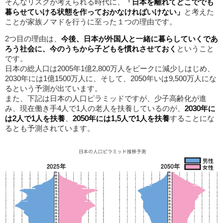
そんなリスクが考えられる時代に、
「日本を離れてどこででも
暮らせていける状態を作っておかなければいけない」
と考えた
ことが家族ノマドを行うに至った１つの理由です。
2つ目の理由は、
今後、日本が外国人と一緒に暮らしていくであ
ろう社会に、今のうちから子どもを慣れさせておく
ということ
です。
日本の総人口は2005年1億2,800万人をピークに減少しはじめ、
2030年には1億1500万人に、そして、2050年いは9,500万人にな
るという予測が出ています。
また、下記は日本の人口ピラミッドですが、少子高齢化が進
み、現在働き手4人で1人の老人を扶養しているのが、
2030年に
は2人で1人を扶養
、
2050年には1,5人で1人を扶養
することにな
るとも予測されています。