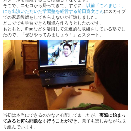
そこで、ニセコから帰ってきて、すぐに、
以前「これまじ！」
にも出演いただいた学習塾を経営する前田寛文さん
にスカイプ
での家庭教師をしてもらえないか打診しました。
どこででも学習できる環境を作ろうとしたのです。
もともと、iPadなどを活用して先進的な取組をしている塾でし
たので、「ぜひやってみましょう！」とスタート。
当初は本当にできるのかなと心配してましたが、
実際に始まっ
てみると何ら問題なく行うことができ
、息子も楽しみながら取
り組んでいます。