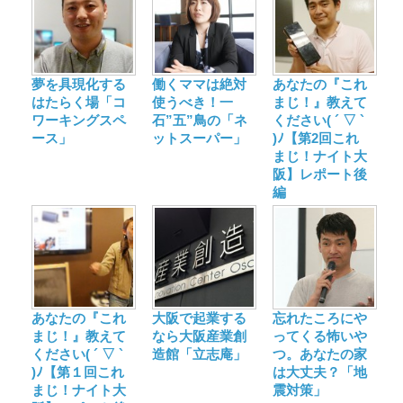
夢を具現化する
働くママは絶対
あなたの『これ
はたらく場「コ
使うべき！一
まじ！』教えて
ワーキングスペ
石”五”鳥の「ネ
ください( ´ ▽ `
ース」
ットスーパー」
)ﾉ【第2回これ
まじ！ナイト大
阪】レポート後
編
あなたの『これ
大阪で起業する
忘れたころにや
まじ！』教えて
なら大阪産業創
ってくる怖いや
ください( ´ ▽ `
造館「立志庵」
つ。あなたの家
)ﾉ【第１回これ
は大丈夫？「地
まじ！ナイト大
震対策」