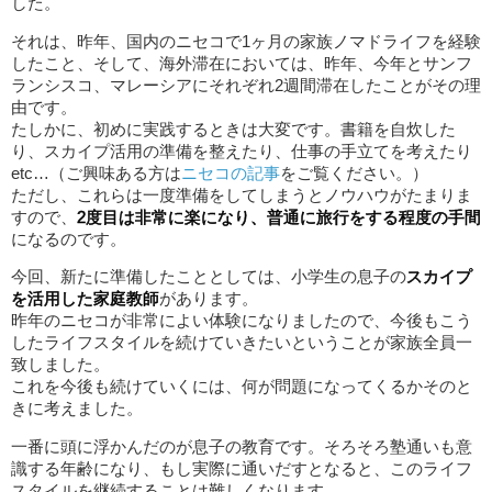
した。
それは、昨年、国内のニセコで1ヶ月の家族ノマドライフを経験
したこと、そして、海外滞在においては、昨年、今年とサンフ
ランシスコ、マレーシアにそれぞれ2週間滞在したことがその理
由です。
たしかに、初めに実践するときは大変です。書籍を自炊した
り、スカイプ活用の準備を整えたり、仕事の手立てを考えたり
etc…（ご興味ある方は
ニセコの記事
をご覧ください。）
ただし、これらは一度準備をしてしまうとノウハウがたまりま
すので、
2度目は非常に楽になり、普通に旅行をする程度の手間
になるのです。
今回、新たに準備したこととしては、小学生の息子の
スカイプ
を活用した家庭教師
があります。
昨年のニセコが非常によい体験になりましたので、今後もこう
したライフスタイルを続けていきたいということが家族全員一
致しました。
これを今後も続けていくには、何が問題になってくるかそのと
きに考えました。
一番に頭に浮かんだのが息子の教育です。そろそろ塾通いも意
識する年齢になり、もし実際に通いだすとなると、このライフ
スタイルを継続することは難しくなります。