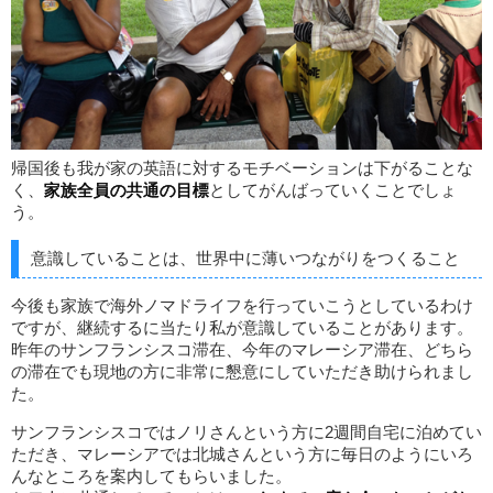
帰国後も我が家の英語に対するモチベーションは下がることな
く、
家族全員の共通の目標
としてがんばっていくことでしょ
う。
意識していることは、世界中に薄いつながりをつくること
今後も家族で海外ノマドライフを行っていこうとしているわけ
ですが、継続するに当たり私が意識していることがあります。
昨年のサンフランシスコ滞在、今年のマレーシア滞在、どちら
の滞在でも現地の方に非常に懇意にしていただき助けられまし
た。
サンフランシスコではノリさんという方に2週間自宅に泊めてい
ただき、マレーシアでは北城さんという方に毎日のようにいろ
んなところを案内してもらいました。