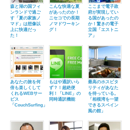
森と湖の国フィ
こんな快適な夏
ここまで電子政
ンランドで過ご
があったのか！
府が実現してい
す「夏の家族ノ
ニセコでの長期
る国があったの
マド」は想像以
ノマドワーキン
か！驚きの電子
上に快適だっ
グ！
立国「エストニ
た！
ア」
あなたの旅を何
もはや通訳いら
最高のホスピタ
倍も楽しくして
ず？！超絶便
リティがあなた
くれるWEBサー
利！「LINE」の
を待っている。
ビス
同時通訳機能
「相模湾を一望
「CouchSurfing」
できるスペイン
風の館」