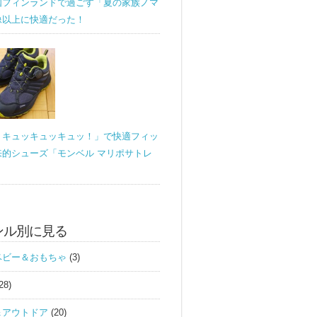
国フィンランドで過ごす「夏の家族ノマ
像以上に快適だった！
！キュッキュッキュッ！」で快適フィッ
来的シューズ「モンベル マリポサトレ
ンル別に見る
ベビー＆おもちゃ
(3)
28)
＆アウトドア
(20)