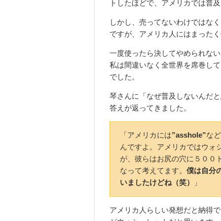
トしたほどで、アメリカでは普及
しかし、売ってないわけではなく
ですが、アメリカ人にはまったく
一度使ったら決してやめられない
私は間違いなく全世界を席巻して
でした。
琴さんに「なぜ普及しないんだと
答えが返ってきました。
「アメリカには
”asshole”
など
んですよ。アメリカではウォ
が、彼らはお尻の穴に５００
なって考えてます。
僕は自分
いましたけどね（笑）
」
アメリカ人らしい発想だと納得で