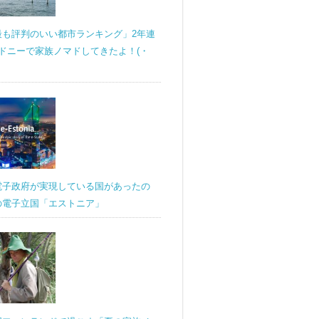
最も評判のいい都市ランキング」2年連
ドニーで家族ノマドしてきたよ！(・
電子政府が実現している国があったの
の電子立国「エストニア」