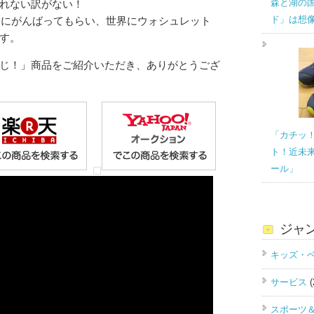
森と湖の
れない訳がない！
ド」は想
さんにがんばってもらい、世界にウォシュレット
す。
じ！」商品をご紹介いただき、ありがとうござ
「カチッ
ト！近未
ール」
ジャ
キッズ・
サービス
(
スポーツ