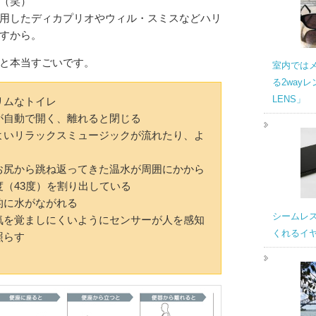
（笑）
用したディカプリオやウィル・スミスなどハリ
すから。
と本当すごいです。
室内では
る2wayレ
LENS」
リムなトイレ
が自動で開く、離れると閉じる
よいリラックスミュージックが流れたり、よ
お尻から跳ね返ってきた温水が周囲にかから
（43度）を割り出している
的に水がながれる
シームレ
気を覚ましにくいようにセンサーが人を感知
くれるイヤホ
照らす