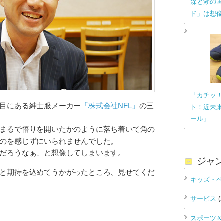
森と湖の
ド」は想
「カチッ
目にある紳士服メーカー
「株式会社NFL」
の三
ト！近未
ール」
まるで悟りを開いたかのように落ち着いて角の
のを感じずにいられませんでした。
だろうなぁ、と想像してしまいます。
ジャ
と期待を込めてうかがったところ、見せてくだ
キッズ・
サービス
(
スポーツ