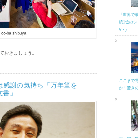
「世界で
続1位のシ
∀・)
co-ba shibuya
ておきましょう。
ここまで
は感謝の気持ち「万年筆を
か！驚き
文書」