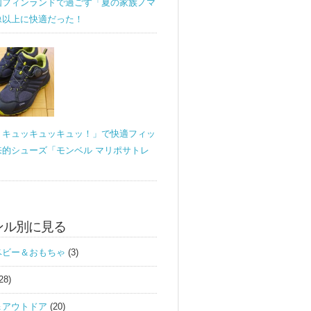
国フィンランドで過ごす「夏の家族ノマ
像以上に快適だった！
！キュッキュッキュッ！」で快適フィッ
来的シューズ「モンベル マリポサトレ
ンル別に見る
ベビー＆おもちゃ
(3)
28)
＆アウトドア
(20)