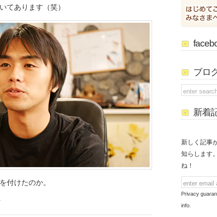
いてあります（笑）
face
ブロ
新着
新しく記事
知らします
ね！
を付けたのか。
Privacy guaran
む
info.