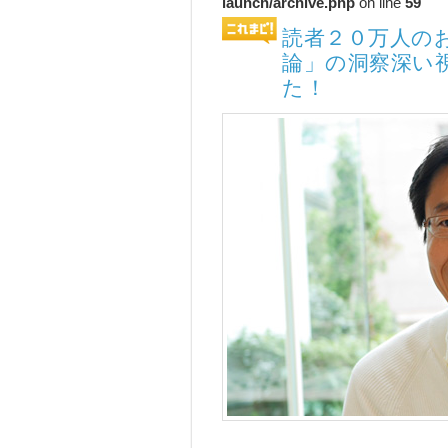
launch/archive.php
on line
59
読者２０万人の
論」の洞察深い
た！