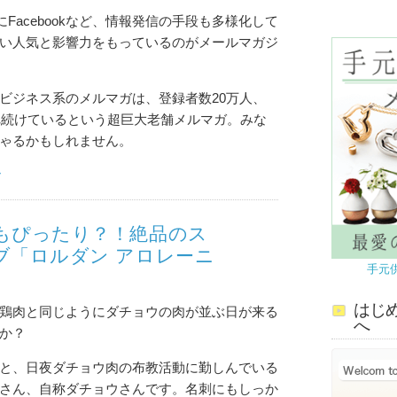
ubeにFacebookなど、情報発信の手段も多様化して
い人気と影響力をもっているのがメールマガジ
ビジネス系のメルマガは、登録者数20万人、
され続けているという超巨大老舗メルマガ。みな
ゃるかもしれません。
む
もぴったり？！絶品のス
ブ「ロルダン アロレーニ
手元
はじ
鶏肉と同じようにダチョウの肉が並ぶ日が来る
へ
か？
と、日夜ダチョウ肉の布教活動に勤しんでいる
さん、自称ダチョウさんです。名刺にもしっか