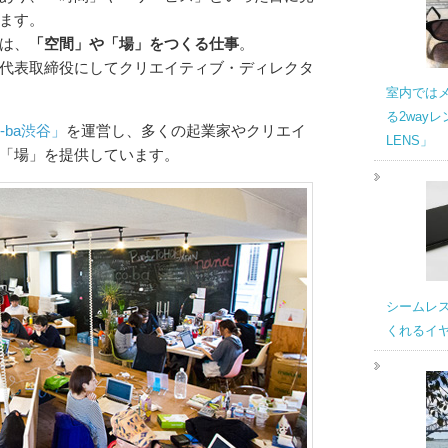
ます。
は、
「空間」や「場」をつくる仕事
。
代表取締役にしてクリエイティブ・ディレクタ
室内では
る2wayレ
o-ba渋谷」
を運営し、多くの起業家やクリエイ
LENS」
「場」を提供しています。
シームレ
くれるイヤホ