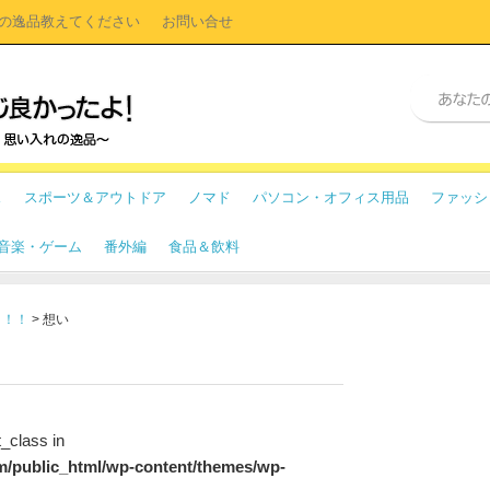
の逸品教えてください
お問い合せ
ス
スポーツ＆アウトドア
ノマド
パソコン・オフィス用品
ファッシ
・音楽・ゲーム
番外編
食品＆飲料
よ！！
>
想い
t_class in
m/public_html/wp-content/themes/wp-