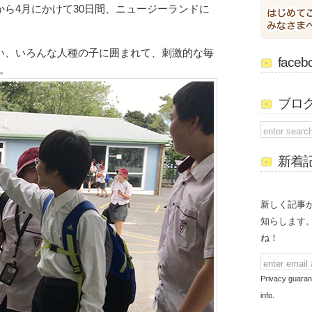
から4月にかけて30日間、ニュージーランドに
い、いろんな人種の子に囲まれて、刺激的な毎
face
。
ブロ
新着
新しく記事
知らします
ね！
Privacy guaran
info.