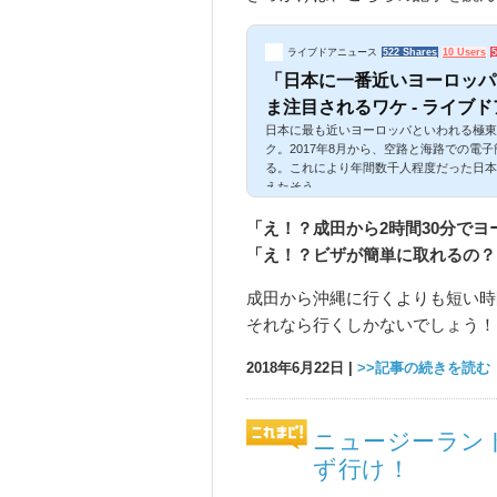
ライブドアニュース
522 Shares
10 Users
5
「日本に一番近いヨーロッパ
ま注目されるワケ - ライブ
日本に最も近いヨーロッパといわれる極東
ク。2017年8月から、空路と海路での電
る。これにより年間数千人程度だった日本人
えたそう
「え！？成田から2時間30分で
「え！？ビザが簡単に取れるの？
成田から沖縄に行くよりも短い時
それなら行くしかないでしょう！
2018年6月22日 |
>>記事の続きを読む
ニュージーラン
ず行け！