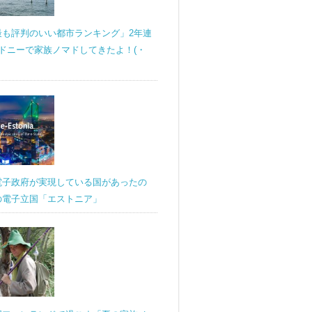
最も評判のいい都市ランキング」2年連
ドニーで家族ノマドしてきたよ！(・
電子政府が実現している国があったの
の電子立国「エストニア」