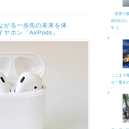
「世界で
続1位のシ
ながる一歩先の未来を体
∀・)
ホン「AirPods」
ここまで
か！驚き