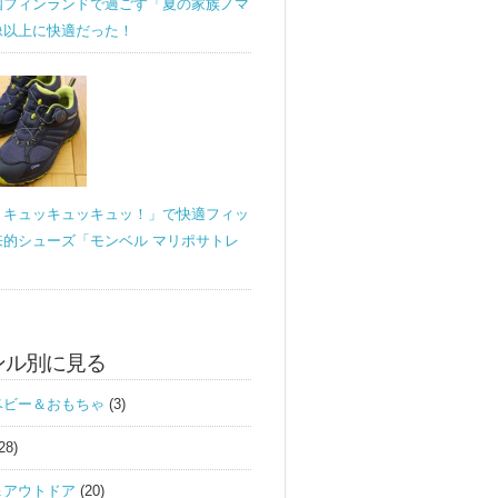
国フィンランドで過ごす「夏の家族ノマ
像以上に快適だった！
！キュッキュッキュッ！」で快適フィッ
来的シューズ「モンベル マリポサトレ
ンル別に見る
ベビー＆おもちゃ
(3)
28)
＆アウトドア
(20)