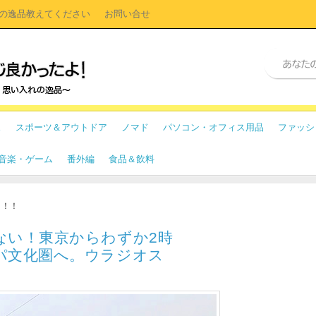
の逸品教えてください
お問い合せ
ス
スポーツ＆アウトドア
ノマド
パソコン・オフィス用品
ファッシ
・音楽・ゲーム
番外編
食品＆飲料
よ！！
ない！東京からわずか2時
パ文化圏へ。ウラジオス