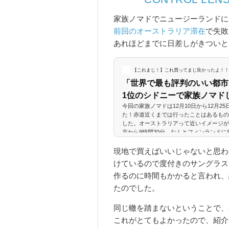
家族ノマドでニュージーランドに
前回のオーストラリア滞在
で失敗
あれほどまでに日差しがきついと
【これまじ！】これ買ってまじ良かったよ！！
「世界で最も評判のいい都市
1位のシドニーで家族ノマドし
今回の家族ノマドは12月10日から12月2
た！赤道近くまでは行ったことはあるもの
した。オーストラリアって近いイメージが
京から9時間30分。なんとフィンランド
た。東京からシドニーまでは約7,835k
ルシンキまでは約7,833km。ほぼ同じ
現地で買えばいいじゃないと思わ
図法の地図を見ているので、実際の距離感
けているので度付きのサングラス
いざシドニーへ出発！シドニーへの直通便は
作るのに時間もかかると言われ、
たのでした。
同じ轍を踏まないということで、
これがとてもよかったので、紹介