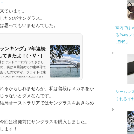
来ています。
したのがサングラス。
は思ってもいませんでした。
室内では
る2wayレ
LENS」
ランキング」2年連続
てきたよ！(・∀・)
5日までシドニーに行ってきまし
の、実は今回初めての南半球で
あったのですが、フライトは東
に行くのと同じ時間がかかりまし
m。東京からフィンランドの首都ヘ
距離間なんですね！普段メルカトル
れるかもしれませんが、私は普段はメガネをか
シームレ
はつかめていないんですね〜。
じゃないとダメなんです。
...
くれるイヤホ
結局オーストラリアではサングラスをあきらめ
今回は出発前にサングラスを購入しました。
します！