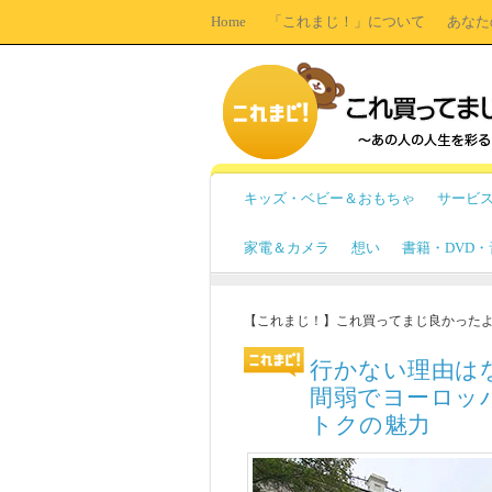
Home
「これまじ！」について
あなた
キッズ・ベビー＆おもちゃ
サービ
家電＆カメラ
想い
書籍・DVD
【これまじ！】これ買ってまじ良かった
行かない理由は
間弱でヨーロッ
トクの魅力