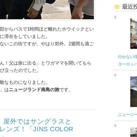
最近
部からバスで1時間ほど離れたホウイックとい
に滞在をしていました。
ないこの街ですが、やはり郊外。2週間も過ご
行かない
ん！父は旅に出る」とワガママを聞いてもら
ヨーロッ
飛び立ったのでした。
敵なものになりました。
」は
ニュージランド南島の旅
です。
ニュージ
、屋外ではサングラスと
レンズ！「JINS COLOR
S」