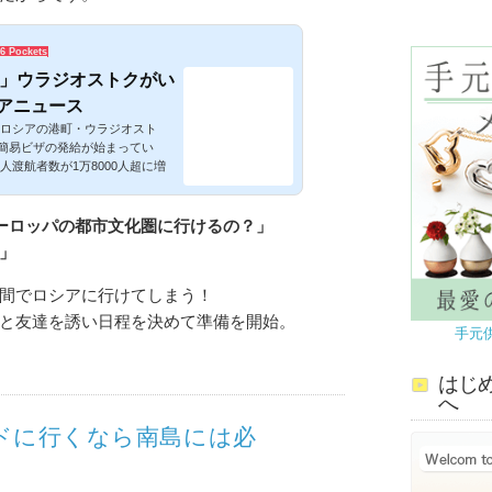
6 Pockets
」ウラジオストクがい
ドアニュース
ロシアの港町・ウラジオスト
子簡易ビザの発給が始まってい
渡航者数が1万8000人超に増
ヨーロッパの都市文化圏に行けるの？」
」
間でロシアに行けてしまう！
と友達を誘い日程を決めて準備を開始。
手元
はじ
へ
ドに行くなら南島には必