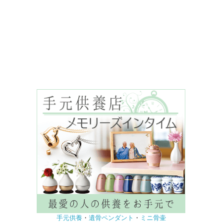
手元供養
・
遺骨ペンダント
・
ミニ骨壷