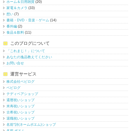
ホーム＆日用雑貨
(20)
家電＆カメラ
(33)
想い
(7)
書籍・DVD・音楽・ゲーム
(14)
番外編
(2)
食品＆飲料
(11)
このブログについて
「これまじ！」について
あなたの逸品教えてください
お問い合せ
運営サービス
株式会社ベビログ
ベビログ
テディベアショップ
還暦祝いショップ
米寿祝いショップ
古希祝いショップ
退職祝いショップ
名前*詩(ネームポエム)ショップ
名前 ポエム