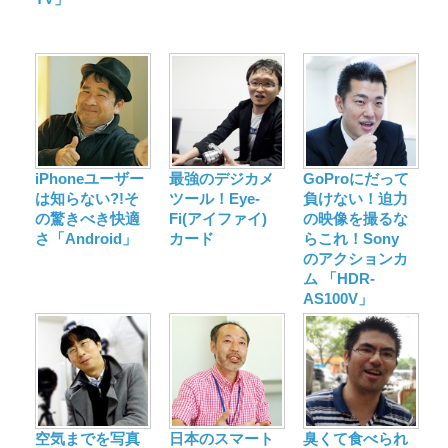
iPhoneユーザー
最強のデジカメ
GoProにだって
は知らない?!そ
ツール！Eye-
負けない！迫力
の驚きべき快適
Fi(アイファイ)
の映像を撮るな
さ「Android」
カード
らこれ！Sony
のアクションカ
ム 「HDR-
AS100V」
空気までを写真
日本のスマート
臭くて食べられ