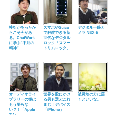
挫折があったか
スマホやSuica
デジタル一眼カ
らこそ今があ
で解錠できる新
メラ NEX-5
る。ChatWork
世代なデジタル
に学ぶ”不屈の
ロック「スマー
精神”
トリムロック」
オーディオライ
世界を股にかけ
被災地の方に届
ブラリーの棚は
る男も選ぶこれ
くといいな。
もう要らな
まじ！デバイス
い？！「Apple
「iPhone」
TV」