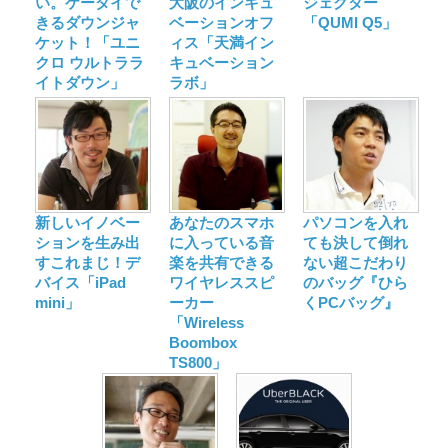
い。ケータイで
大阪のインキュ
ジェクター
きるダウンジャ
ベーションオフ
「QUMI Q5」
ケット！「ユニ
ィス「天満イン
クロ ウルトララ
キュベーション
イトダウン」
ラボ」
新しいイノベー
あなたのスマホ
パソコンを入れ
ションを生み出
に入っている音
ても決して倒れ
すこれまじ！デ
楽を共有できる
ない超こだわり
バイス「iPad
ワイヤレススピ
のバッグ『ひら
mini」
ーカー
くPCバッグ』
「Wireless
Boombox
TS800」