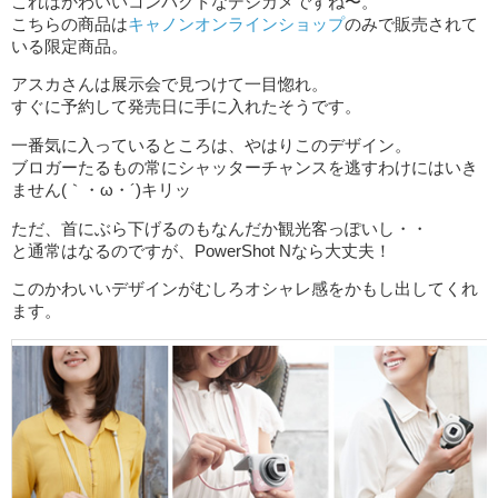
これはかわいいコンパクトなデジカメですね〜。
こちらの商品は
キャノンオンラインショップ
のみで販売されて
いる限定商品。
アスカさんは展示会で見つけて一目惚れ。
すぐに予約して発売日に手に入れたそうです。
一番気に入っているところは、やはりこのデザイン。
ブロガーたるもの常にシャッターチャンスを逃すわけにはいき
ません(｀・ω・´)キリッ
ただ、首にぶら下げるのもなんだか観光客っぽいし・・
と通常はなるのですが、PowerShot Nなら大丈夫！
このかわいいデザインがむしろオシャレ感をかもし出してくれ
ます。