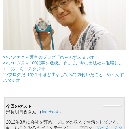
>>アスカさん運営のブログ「め～んずスタジオ」
>>ブログ月間100記事を達成。そして、今の出版社を退職しま
す | め～んずスタジオ
>>ブログだけで１年ほど生活してみて気付いたこと | め～んず
スタジオ
今回のゲスト
瀬長明日香さん （
facebook
）
2012年8月に会社を辞め、ブログの収入で生活をしている。
面白いことやろうゼ！をテーマにし、ブログ
「め〜んずスタ