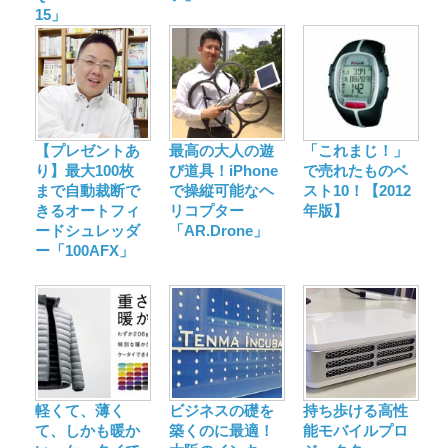
15」
【プレゼントあ
最高の大人の遊
「これまじ！」
り】最大100枚
び道具！iPhone
で売れたものベ
まで自動裁断で
で操縦可能なヘ
スト10！【2012
きるオートフィ
リコプター
年版】
ードシュレッダ
「AR.Drone」
ー「100AFX」
軽くて、薄く
ビジネスの礎を
持ち歩ける高性
て、しかも暖か
築くのに最適！
能モバイルプロ