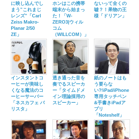
に映し込んでし
ホンはこの携帯
ないって全くの
まう”これまじ
端末から始まっ
嘘？！果物の王
レンズ”「Carl
た！「W-
様「ドリアン」
Zeiss Makro-
ZERO3|ウィル
Planar 2/50
コム
ZE」
（WILLCOM）」
インスタントコ
透き通った音を
紙のノートはも
ーヒーが美味し
奏でるスピーカ
う要らな
くなる魔法のコ
ー「タイムドメ
い?!iPad/iPhone
ーヒーサーバー
イン理論採用の
専用タッチペン
「ネスカフェ バ
スピーカー」
&手書きiPadア
リスタ」
プリ
「Noteshelf」