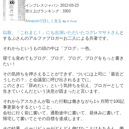
インプレスジャパン 2012-03-23
売り上げランキング : 3303
Amazonで詳しく見る
by
G-Tools
以前、「これまじ！」にも出演いただいたコグレマサトさん
と
するぷさんのアルファブロガーお二人による共著です。
それからというもの頭の中は「ブログ」一色。
寝ても覚めてもブログ、ブログ、ブログ。ブログをもっと書き
たい！
その気持ちを押さえることができず、ついには上司に「最近ど
うしたの？」と会議室に呼び出されるまでに。
このときに「辞めたい」という気持ちを伝え、ブロガーとして
生きていくんだという決意が固まったと言います。
それからアスカさんが取った行動は働きながら1ヶ月間で100記
事更新をするということ。
会社に行く前に書いて、通勤途中に書いて、昼休みに書いて、
帰宅して書いてとその目標を達成します。
その結果、ページビューがどんどん伸びたことはもちろん、働