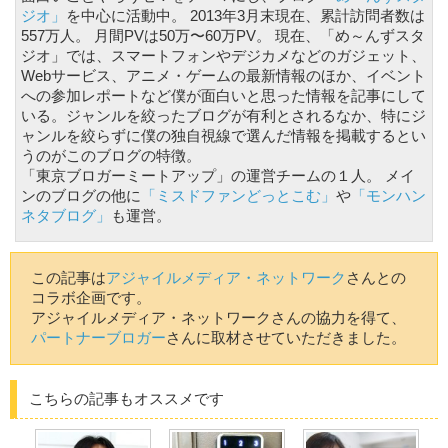
ジオ」
を中心に活動中。 2013年3月末現在、累計訪問者数は
557万人。 月間PVは50万〜60万PV。 現在、「め～んずスタ
ジオ」では、スマートフォンやデジカメなどのガジェット、
Webサービス、アニメ・ゲームの最新情報のほか、イベント
への参加レポートなど僕が面白いと思った情報を記事にして
いる。ジャンルを絞ったブログが有利とされるなか、特にジ
ャンルを絞らずに僕の独自視線で選んだ情報を掲載するとい
うのがこのブログの特徴。
「東京ブロガーミートアップ」の運営チームの１人。 メイ
ンのブログの他に
「ミスドファンどっとこむ」
や
「モンハン
ネタブログ」
も運営。
この記事は
アジャイルメディア・ネットワーク
さんとの
コラボ企画です。
アジャイルメディア・ネットワークさんの協力を得て、
パートナーブロガー
さんに取材させていただきました。
こちらの記事もオススメです