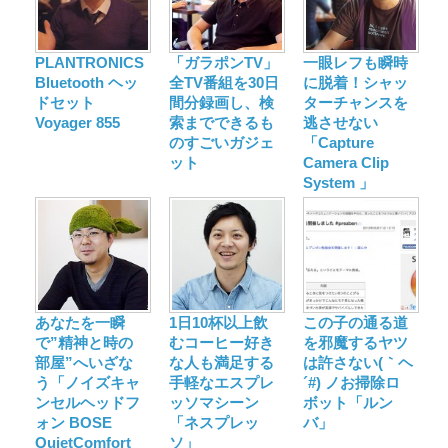
PLANTRONICS
「ガラポンTV」
一眼レフも瞬時
Bluetooth ヘッ
全TV番組を30日
に脱着！シャッ
ドセット
間分録画し、検
ターチャンスを
Voyager 855
索までできるも
逃させない
のすごいガジェ
「Capture
ット
Camera Clip
System 」
あなたを一瞬
1日10杯以上飲
この子の通る道
で”精神と時の
むコーヒー好き
を邪魔するヤツ
部屋”へいざな
な人も満足する
は許さない(｀ヘ
う「ノイズキャ
手軽なエスプレ
´#) ノお掃除ロ
ンセルヘッドフ
ッソマシーン
ボット「ルン
ォン BOSE
「ネスプレッ
バ」
QuietComfort
ソ」